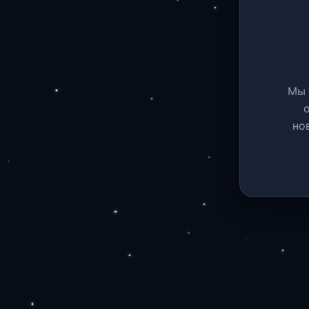
Мы 
но