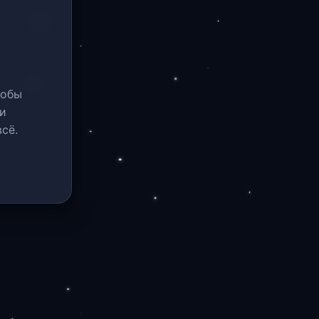
тобы
и
сё.