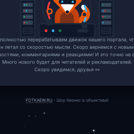
полностью перерабатываем движок нашего портала, ч
он летал со скоростью мысли. Скоро вернемся c новым
востями, комментариями и реакциями! И это точно не в
Много нового будет для читателей и рекламодателей.
Скоро увидимся, друзья 👀
FOTKAEW.RU
- Шоу-бизнес в объективе!