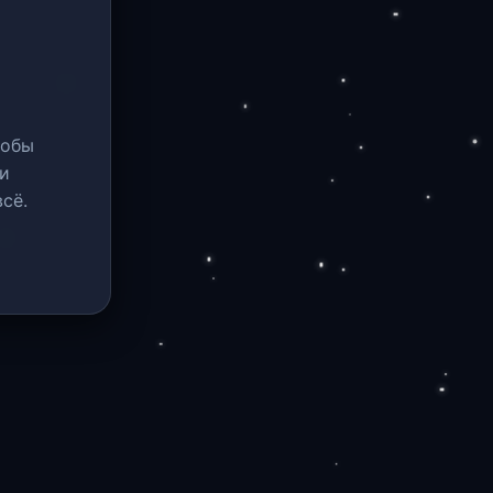
тобы
и
сё.