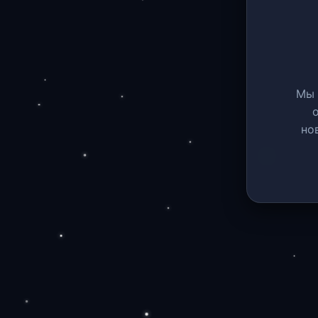
Мы 
но