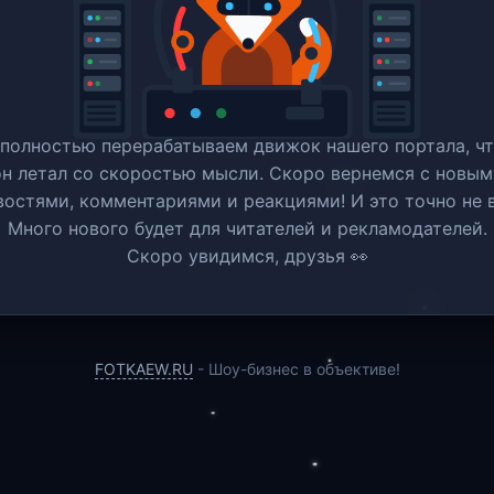
полностью перерабатываем движок нашего портала, ч
он летал со скоростью мысли. Скоро вернемся c новым
востями, комментариями и реакциями! И это точно не в
Много нового будет для читателей и рекламодателей.
Скоро увидимся, друзья 👀
FOTKAEW.RU
- Шоу-бизнес в объективе!