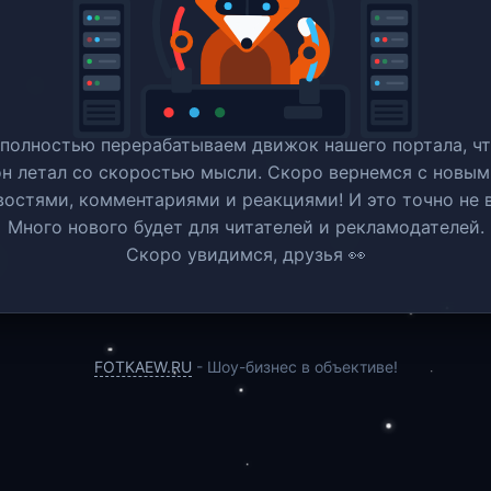
полностью перерабатываем движок нашего портала, ч
он летал со скоростью мысли. Скоро вернемся c новым
востями, комментариями и реакциями! И это точно не в
Много нового будет для читателей и рекламодателей.
Скоро увидимся, друзья 👀
FOTKAEW.RU
- Шоу-бизнес в объективе!