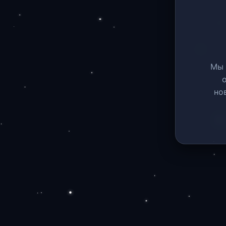
Мы 
но