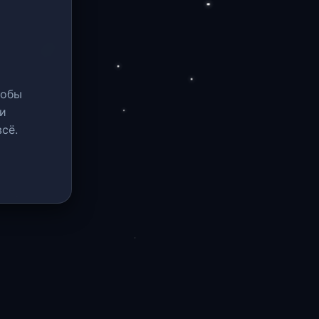
тобы
и
сё.