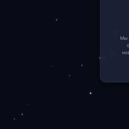
Мы 
но