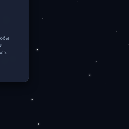
тобы
и
сё.