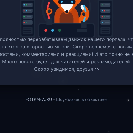
полностью перерабатываем движок нашего портала, ч
он летал со скоростью мысли. Скоро вернемся c новым
востями, комментариями и реакциями! И это точно не в
Много нового будет для читателей и рекламодателей.
Скоро увидимся, друзья 👀
FOTKAEW.RU
- Шоу-бизнес в объективе!