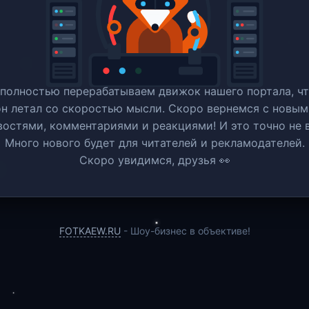
полностью перерабатываем движок нашего портала, ч
он летал со скоростью мысли. Скоро вернемся c новым
востями, комментариями и реакциями! И это точно не в
Много нового будет для читателей и рекламодателей.
Скоро увидимся, друзья 👀
FOTKAEW.RU
- Шоу-бизнес в объективе!