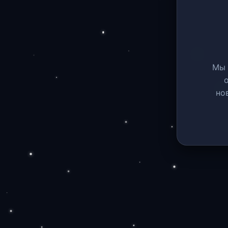
Мы 
но