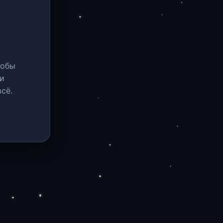
тобы
и
сё.