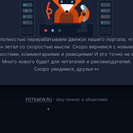
полностью перерабатываем движок нашего портала, ч
он летал со скоростью мысли. Скоро вернемся c новым
востями, комментариями и реакциями! И это точно не в
Много нового будет для читателей и рекламодателей.
Скоро увидимся, друзья 👀
FOTKAEW.RU
- Шоу-бизнес в объективе!