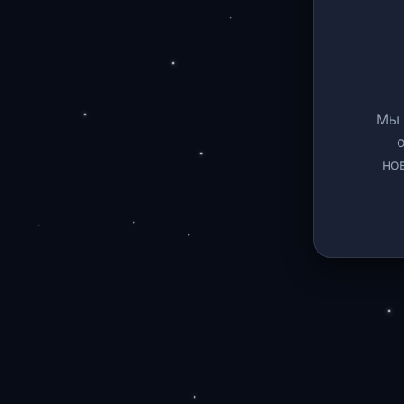
Мы 
но