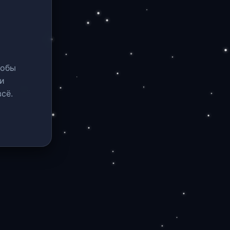
тобы
и
сё.