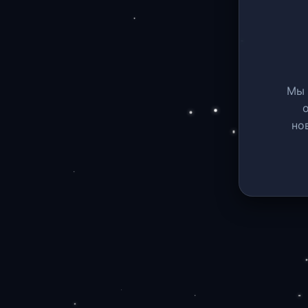
Мы 
но