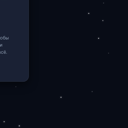
тобы
и
сё.