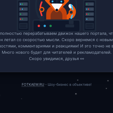
полностью перерабатываем движок нашего портала, ч
он летал со скоростью мысли. Скоро вернемся c новым
востями, комментариями и реакциями! И это точно не в
Много нового будет для читателей и рекламодателей.
Скоро увидимся, друзья 👀
FOTKAEW.RU
- Шоу-бизнес в объективе!