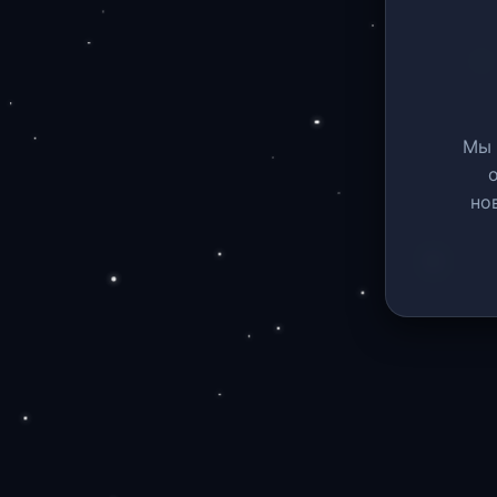
Мы 
но