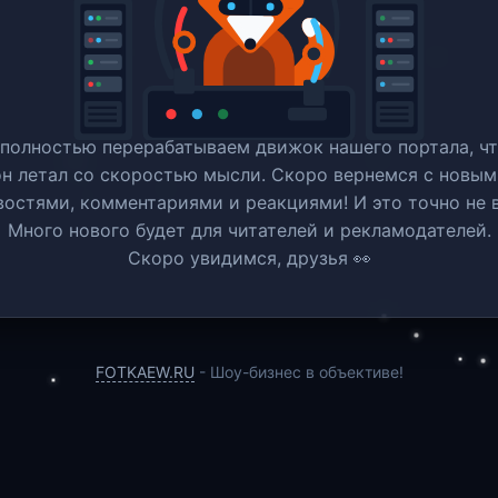
полностью перерабатываем движок нашего портала, ч
он летал со скоростью мысли. Скоро вернемся c новым
востями, комментариями и реакциями! И это точно не в
Много нового будет для читателей и рекламодателей.
Скоро увидимся, друзья 👀
FOTKAEW.RU
- Шоу-бизнес в объективе!