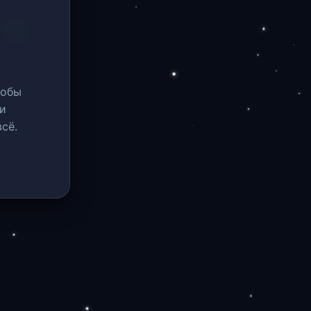
тобы
и
сё.