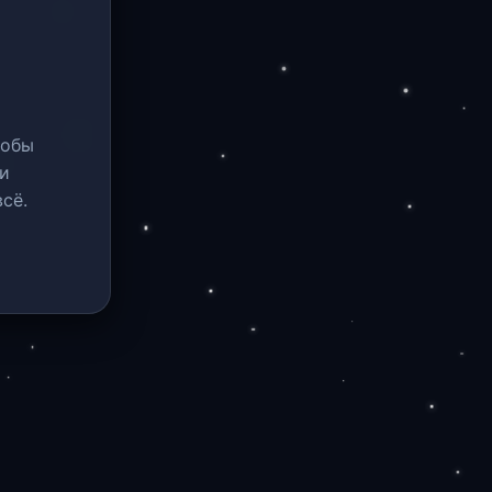
тобы
и
сё.