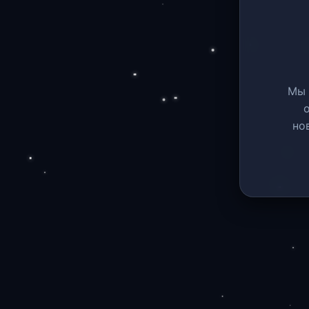
Мы 
но