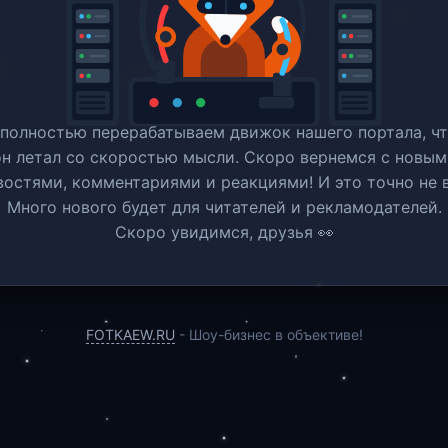
полностью перерабатываем движок нашего портала, ч
он летал со скоростью мысли. Скоро вернемся c новым
востями, комментариями и реакциями! И это точно не в
Много нового будет для читателей и рекламодателей.
Скоро увидимся, друзья 👀
FOTKAEW.RU
- Шоу-бизнес в объективе!