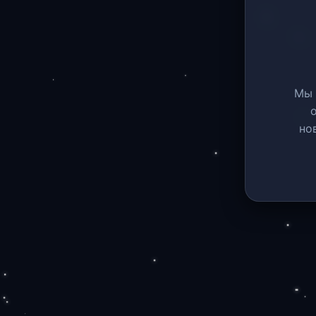
Мы 
но