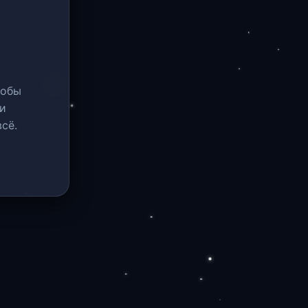
тобы
и
сё.