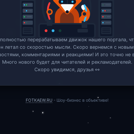
полностью перерабатываем движок нашего портала, ч
он летал со скоростью мысли. Скоро вернемся c новым
востями, комментариями и реакциями! И это точно не в
Много нового будет для читателей и рекламодателей.
Скоро увидимся, друзья 👀
FOTKAEW.RU
- Шоу-бизнес в объективе!