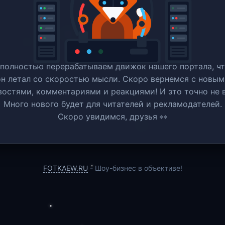
полностью перерабатываем движок нашего портала, ч
он летал со скоростью мысли. Скоро вернемся c новым
востями, комментариями и реакциями! И это точно не в
Много нового будет для читателей и рекламодателей.
Скоро увидимся, друзья 👀
FOTKAEW.RU
- Шоу-бизнес в объективе!