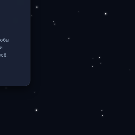
тобы
и
сё.