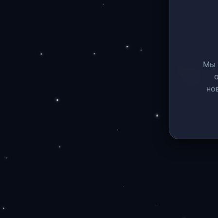
Мы 
но