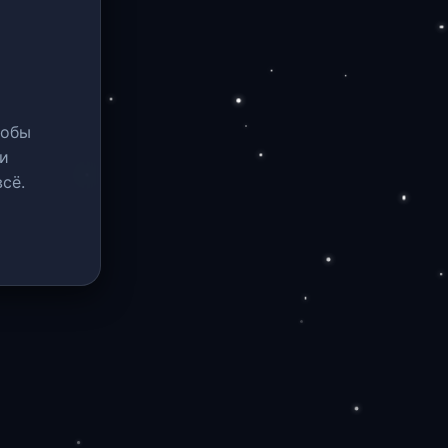
тобы
и
сё.