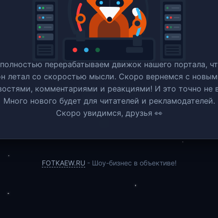
полностью перерабатываем движок нашего портала, ч
он летал со скоростью мысли. Скоро вернемся c новым
востями, комментариями и реакциями! И это точно не в
Много нового будет для читателей и рекламодателей.
Скоро увидимся, друзья 👀
FOTKAEW.RU
- Шоу-бизнес в объективе!