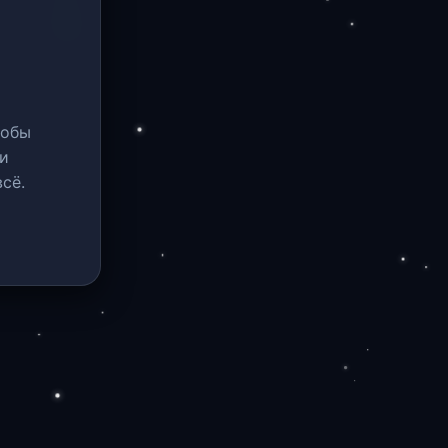
тобы
и
сё.