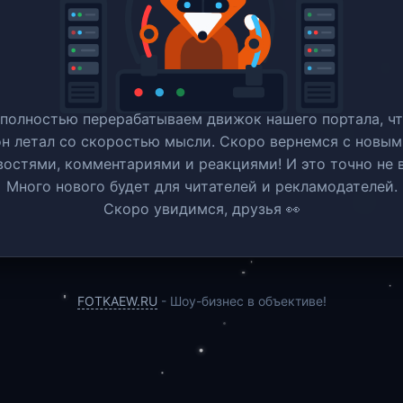
полностью перерабатываем движок нашего портала, ч
он летал со скоростью мысли. Скоро вернемся c новым
востями, комментариями и реакциями! И это точно не в
Много нового будет для читателей и рекламодателей.
Скоро увидимся, друзья 👀
FOTKAEW.RU
- Шоу-бизнес в объективе!