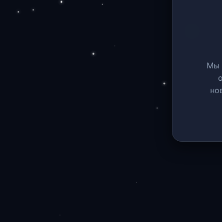
Мы 
но