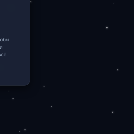
тобы
и
сё.