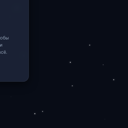
тобы
и
сё.