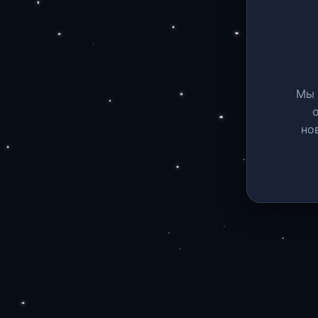
Мы 
но