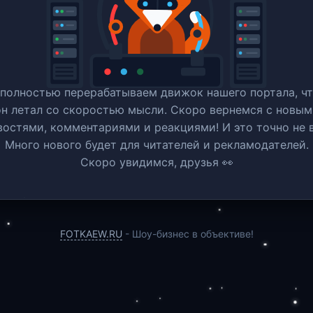
полностью перерабатываем движок нашего портала, ч
он летал со скоростью мысли. Скоро вернемся c новым
востями, комментариями и реакциями! И это точно не в
Много нового будет для читателей и рекламодателей.
Скоро увидимся, друзья 👀
FOTKAEW.RU
- Шоу-бизнес в объективе!