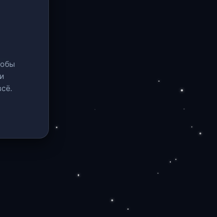
тобы
и
сё.