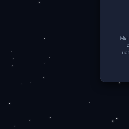
Мы 
но