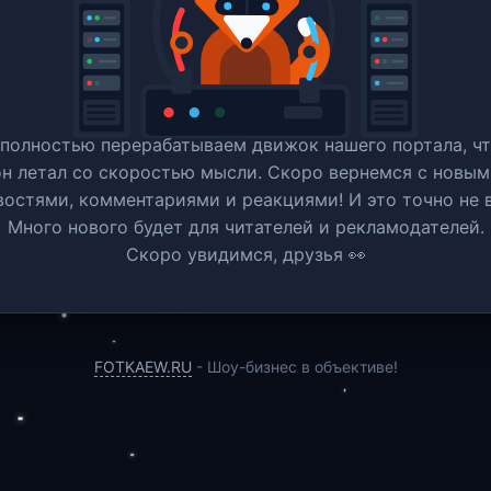
полностью перерабатываем движок нашего портала, ч
он летал со скоростью мысли. Скоро вернемся c новым
востями, комментариями и реакциями! И это точно не в
Много нового будет для читателей и рекламодателей.
Скоро увидимся, друзья 👀
FOTKAEW.RU
- Шоу-бизнес в объективе!