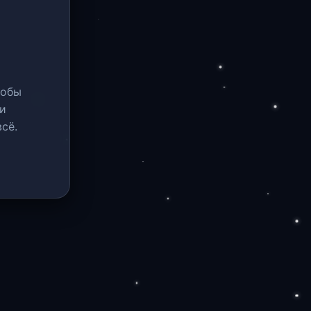
тобы
и
сё.