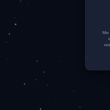
Мы 
но