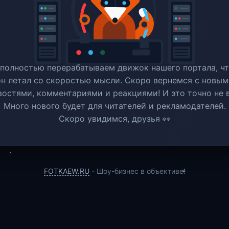
полностью перерабатываем движок нашего портала, ч
он летал со скоростью мысли. Скоро вернемся c новым
востями, комментариями и реакциями! И это точно не в
Много нового будет для читателей и рекламодателей.
Скоро увидимся, друзья 👀
FOTKAEW.RU
- Шоу-бизнес в объективе!