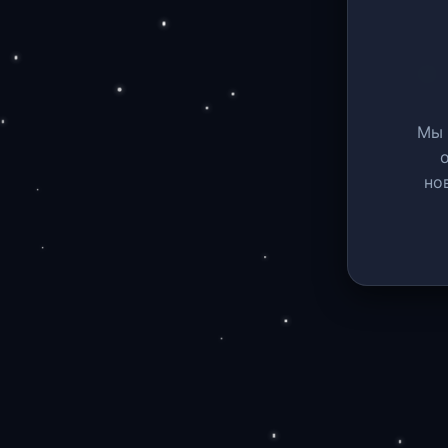
Мы 
но