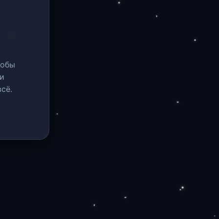
тобы
и
сё.