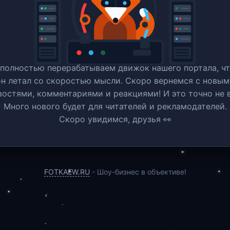
полностью перерабатываем движок нашего портала, ч
он летал со скоростью мысли. Скоро вернемся c новым
востями, комментариями и реакциями! И это точно не в
Много нового будет для читателей и рекламодателей.
Скоро увидимся, друзья 👀
FOTKAEW.RU
- Шоу-бизнес в объективе!