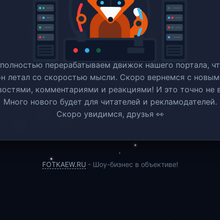
полностью перерабатываем движок нашего портала, ч
он летал со скоростью мысли. Скоро вернемся c новым
востями, комментариями и реакциями! И это точно не в
Много нового будет для читателей и рекламодателей.
Скоро увидимся, друзья 👀
FOTKAEW.RU
- Шоу-бизнес в объективе!