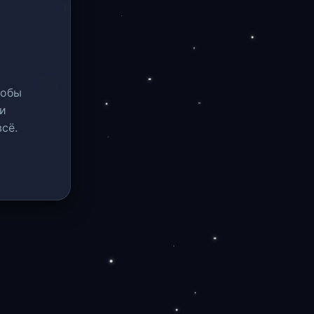
тобы
и
сё.