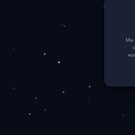
Мы 
но