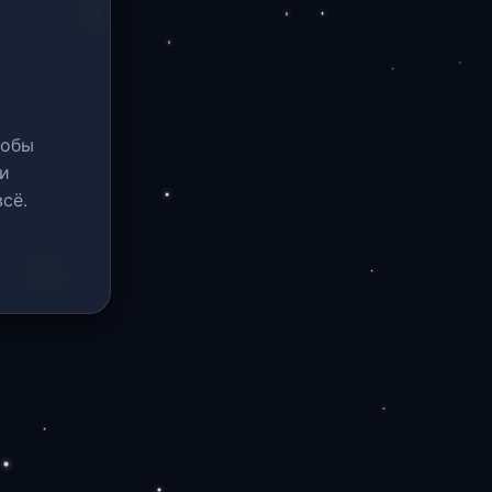
тобы
и
сё.