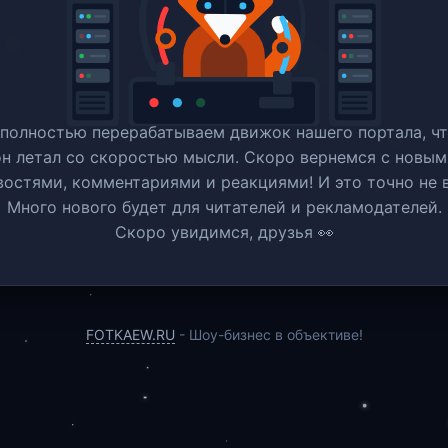
полностью перерабатываем движок нашего портала, ч
он летал со скоростью мысли. Скоро вернемся c новым
востями, комментариями и реакциями! И это точно не в
Много нового будет для читателей и рекламодателей.
Скоро увидимся, друзья 👀
FOTKAEW.RU
- Шоу-бизнес в объективе!