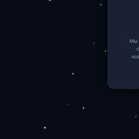
Мы 
но