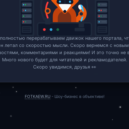
полностью перерабатываем движок нашего портала, ч
он летал со скоростью мысли. Скоро вернемся c новым
востями, комментариями и реакциями! И это точно не в
Много нового будет для читателей и рекламодателей.
Скоро увидимся, друзья 👀
FOTKAEW.RU
- Шоу-бизнес в объективе!