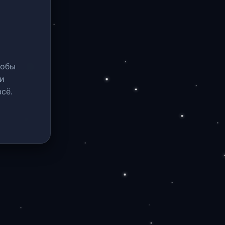
тобы
и
сё.