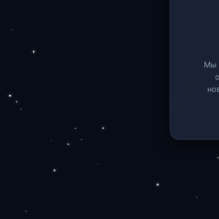
Мы 
но