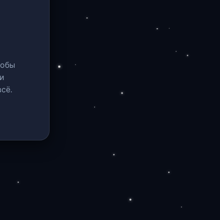
тобы
и
сё.