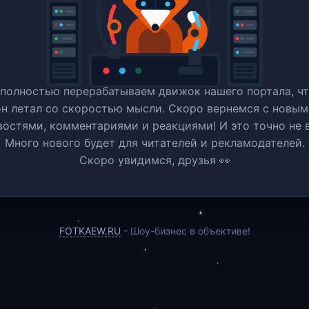
полностью перерабатываем движок нашего портала, ч
он летал со скоростью мысли. Скоро вернемся c новым
востями, комментариями и реакциями! И это точно не в
Много нового будет для читателей и рекламодателей.
Скоро увидимся, друзья 👀
FOTKAEW.RU
- Шоу-бизнес в объективе!