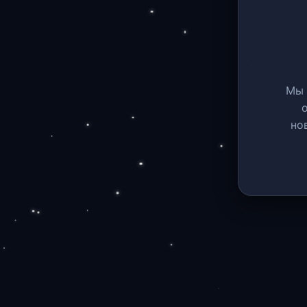
Мы 
но