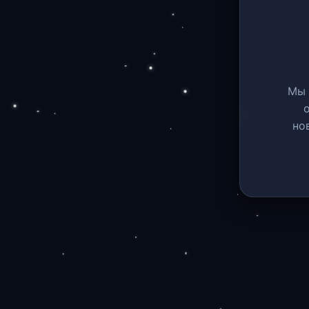
Мы 
но