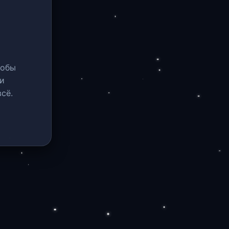
тобы
и
сё.