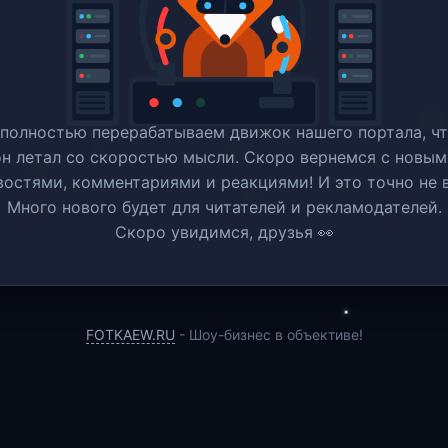
полностью перерабатываем движок нашего портала, ч
он летал со скоростью мысли. Скоро вернемся c новым
востями, комментариями и реакциями! И это точно не в
Много нового будет для читателей и рекламодателей.
Скоро увидимся, друзья 👀
FOTKAEW.RU
- Шоу-бизнес в объективе!