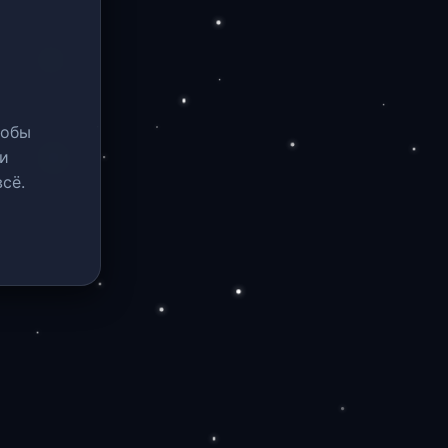
тобы
и
сё.