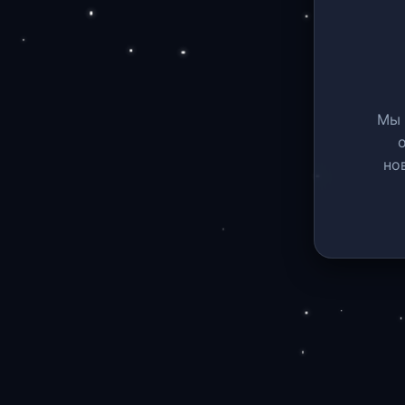
Мы 
но