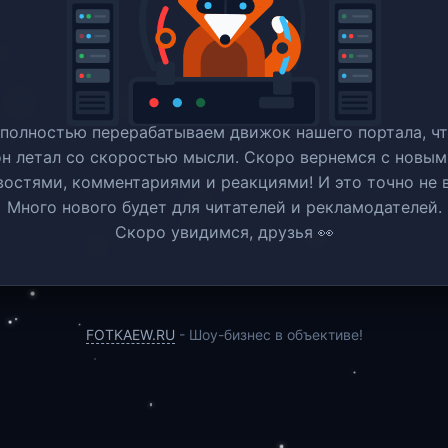
полностью перерабатываем движок нашего портала, ч
он летал со скоростью мысли. Скоро вернемся c новым
востями, комментариями и реакциями! И это точно не в
Много нового будет для читателей и рекламодателей.
Скоро увидимся, друзья 👀
FOTKAEW.RU
- Шоу-бизнес в объективе!