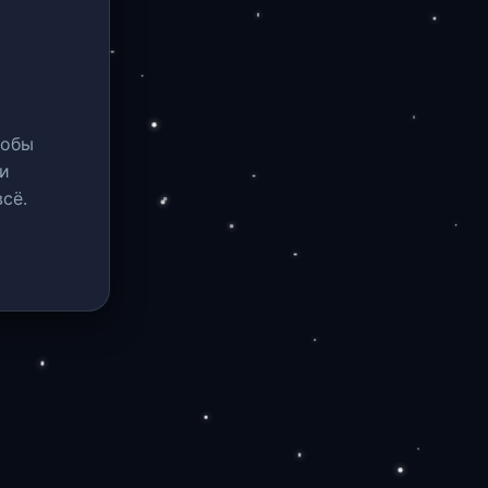
тобы
и
сё.