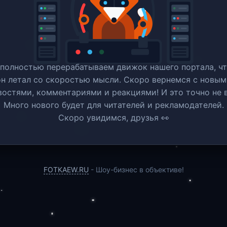
полностью перерабатываем движок нашего портала, ч
он летал со скоростью мысли. Скоро вернемся c новым
востями, комментариями и реакциями! И это точно не в
Много нового будет для читателей и рекламодателей.
Скоро увидимся, друзья 👀
FOTKAEW.RU
- Шоу-бизнес в объективе!