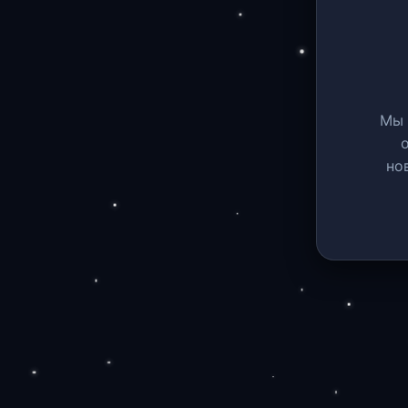
Мы 
но