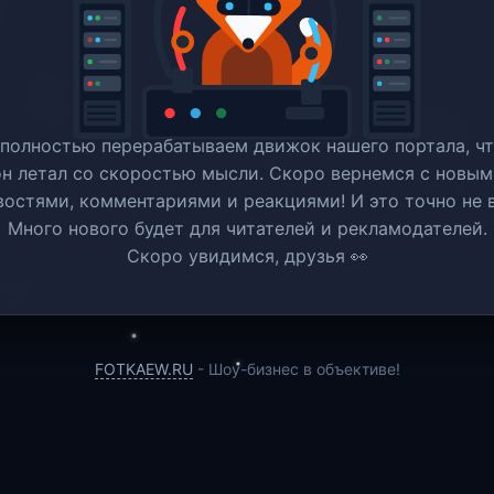
полностью перерабатываем движок нашего портала, ч
он летал со скоростью мысли. Скоро вернемся c новым
востями, комментариями и реакциями! И это точно не в
Много нового будет для читателей и рекламодателей.
Скоро увидимся, друзья 👀
FOTKAEW.RU
- Шоу-бизнес в объективе!