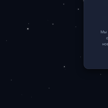
Мы 
но