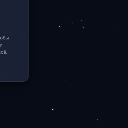
тобы
и
сё.