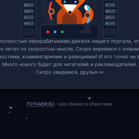
полностью перерабатываем движок нашего портала, ч
он летал со скоростью мысли. Скоро вернемся c новым
востями, комментариями и реакциями! И это точно не в
Много нового будет для читателей и рекламодателей.
Скоро увидимся, друзья 👀
FOTKAEW.RU
- Шоу-бизнес в объективе!