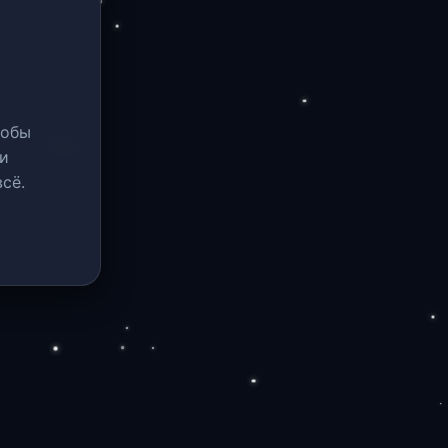
тобы
и
сё.