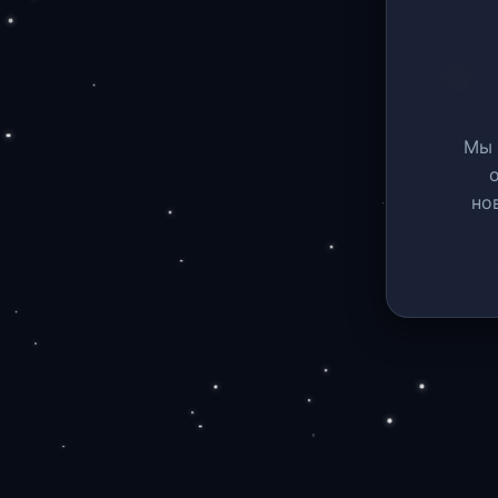
Мы 
но