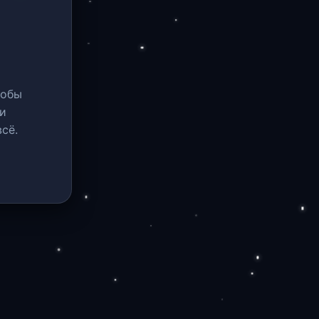
тобы
и
сё.