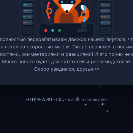
полностью перерабатываем движок нашего портала, ч
он летал со скоростью мысли. Скоро вернемся c новым
востями, комментариями и реакциями! И это точно не в
Много нового будет для читателей и рекламодателей.
Скоро увидимся, друзья 👀
FOTKAEW.RU
- Шоу-бизнес в объективе!