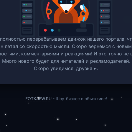
полностью перерабатываем движок нашего портала, ч
он летал со скоростью мысли. Скоро вернемся c новым
востями, комментариями и реакциями! И это точно не в
Много нового будет для читателей и рекламодателей.
Скоро увидимся, друзья 👀
FOTKAEW.RU
- Шоу-бизнес в объективе!