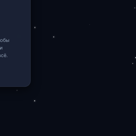
тобы
и
сё.