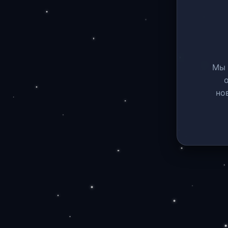
Мы 
но