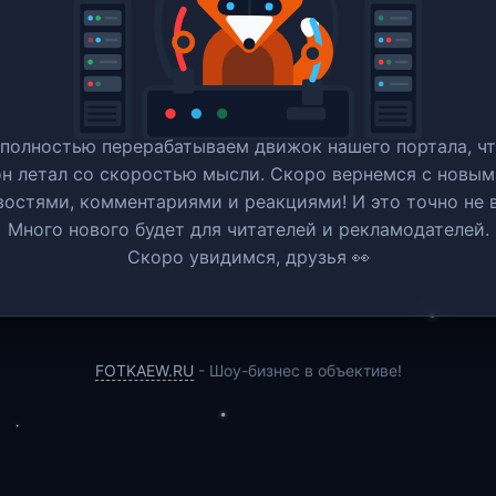
полностью перерабатываем движок нашего портала, ч
он летал со скоростью мысли. Скоро вернемся c новым
востями, комментариями и реакциями! И это точно не в
Много нового будет для читателей и рекламодателей.
Скоро увидимся, друзья 👀
FOTKAEW.RU
- Шоу-бизнес в объективе!