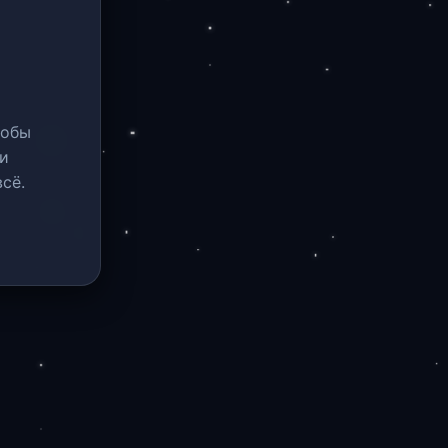
тобы
и
сё.