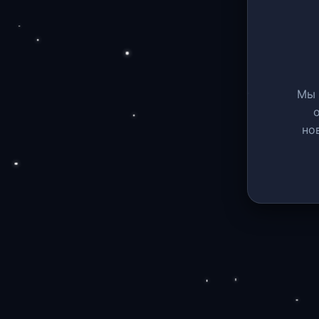
Мы 
но