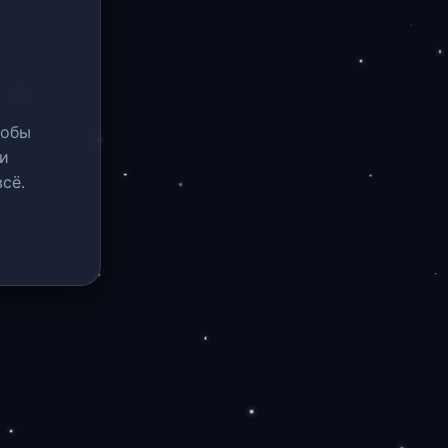
тобы
и
сё.