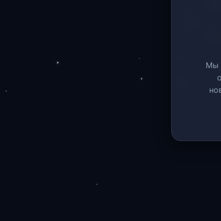
Мы 
но