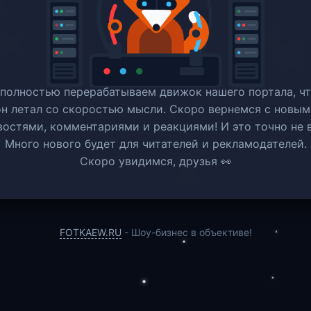
полностью перерабатываем движок нашего портала, ч
он летал со скоростью мысли. Скоро вернемся c новым
востями, комментариями и реакциями! И это точно не в
Много нового будет для читателей и рекламодателей.
Скоро увидимся, друзья 👀
FOTKAEW.RU
- Шоу-бизнес в объективе!