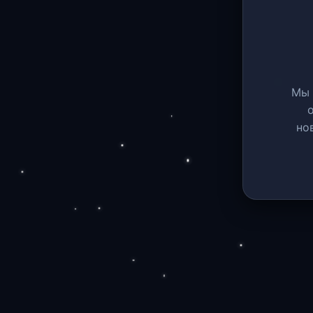
Мы 
но