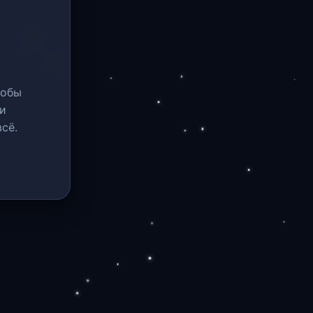
тобы
и
сё.