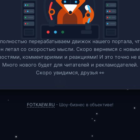
полностью перерабатываем движок нашего портала, ч
он летал со скоростью мысли. Скоро вернемся c новым
востями, комментариями и реакциями! И это точно не в
Много нового будет для читателей и рекламодателей.
Скоро увидимся, друзья 👀
FOTKAEW.RU
- Шоу-бизнес в объективе!