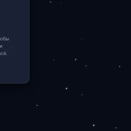
тобы
и
сё.