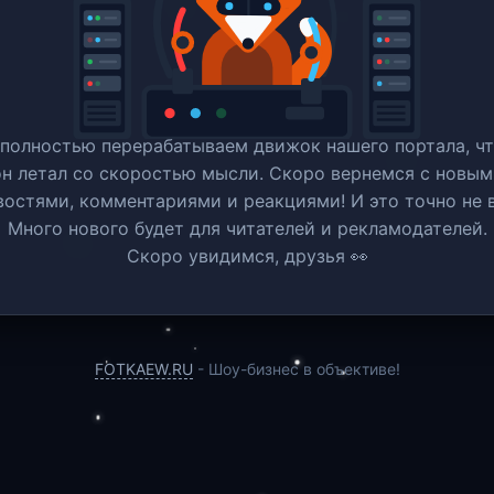
полностью перерабатываем движок нашего портала, ч
он летал со скоростью мысли. Скоро вернемся c новым
востями, комментариями и реакциями! И это точно не в
Много нового будет для читателей и рекламодателей.
Скоро увидимся, друзья 👀
FOTKAEW.RU
- Шоу-бизнес в объективе!