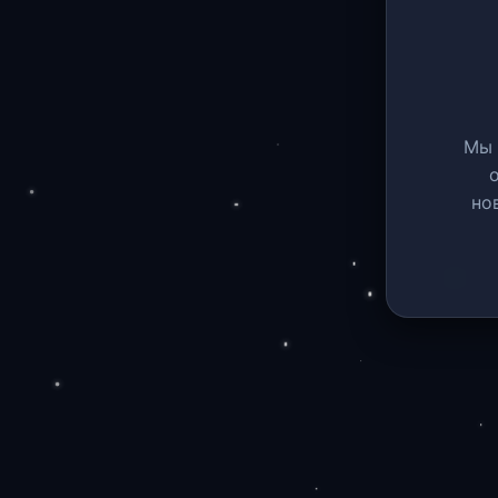
Мы 
но