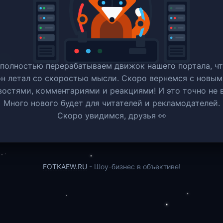
полностью перерабатываем движок нашего портала, ч
он летал со скоростью мысли. Скоро вернемся c новым
востями, комментариями и реакциями! И это точно не в
Много нового будет для читателей и рекламодателей.
Скоро увидимся, друзья 👀
FOTKAEW.RU
- Шоу-бизнес в объективе!