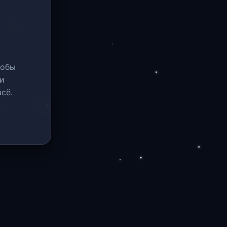
тобы
и
сё.