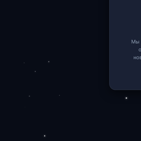
Мы 
но