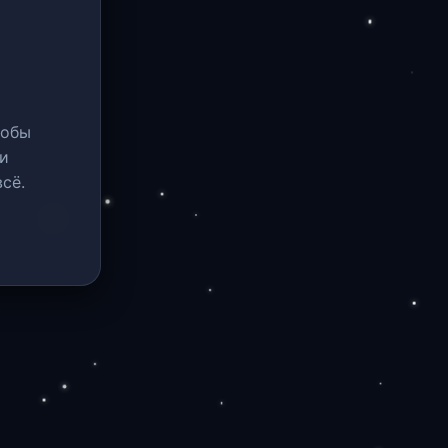
тобы
и
сё.