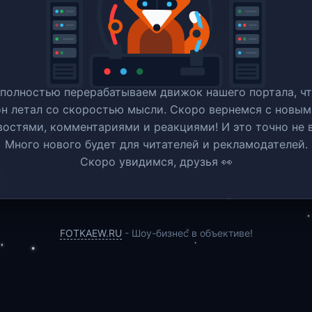
полностью перерабатываем движок нашего портала, ч
он летал со скоростью мысли. Скоро вернемся c новым
востями, комментариями и реакциями! И это точно не в
Много нового будет для читателей и рекламодателей.
Скоро увидимся, друзья 👀
FOTKAEW.RU
- Шоу-бизнес в объективе!