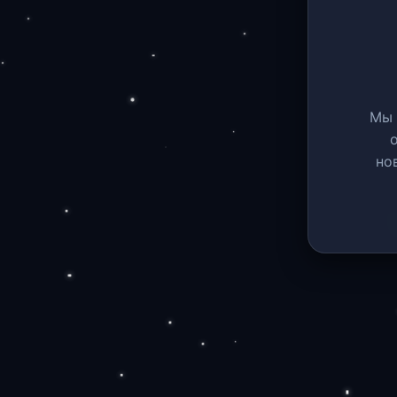
Мы 
но