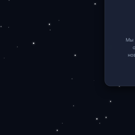
Мы 
но