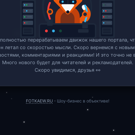
полностью перерабатываем движок нашего портала, ч
он летал со скоростью мысли. Скоро вернемся c новым
востями, комментариями и реакциями! И это точно не в
Много нового будет для читателей и рекламодателей.
Скоро увидимся, друзья 👀
FOTKAEW.RU
- Шоу-бизнес в объективе!