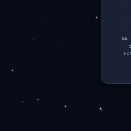
Мы 
но