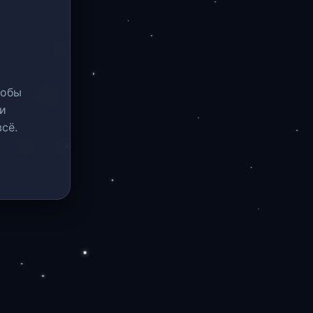
тобы
и
сё.