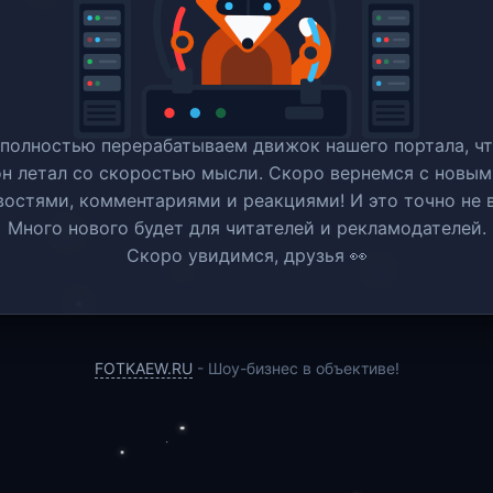
полностью перерабатываем движок нашего портала, ч
он летал со скоростью мысли. Скоро вернемся c новым
востями, комментариями и реакциями! И это точно не в
Много нового будет для читателей и рекламодателей.
Скоро увидимся, друзья 👀
FOTKAEW.RU
- Шоу-бизнес в объективе!