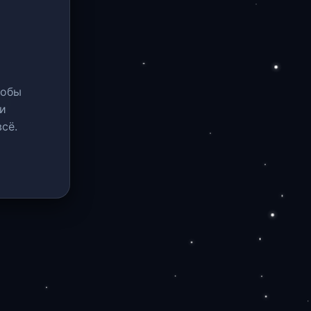
тобы
и
сё.