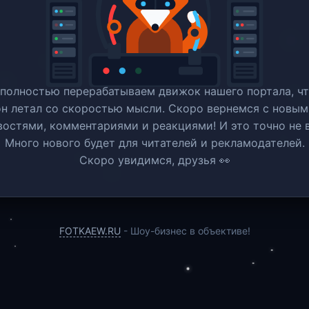
полностью перерабатываем движок нашего портала, ч
он летал со скоростью мысли. Скоро вернемся c новым
востями, комментариями и реакциями! И это точно не в
Много нового будет для читателей и рекламодателей.
Скоро увидимся, друзья 👀
FOTKAEW.RU
- Шоу-бизнес в объективе!