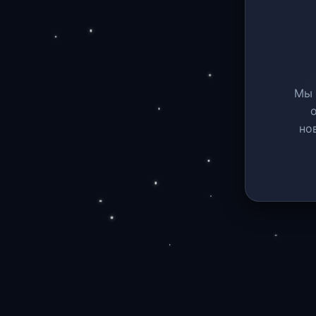
Мы 
но