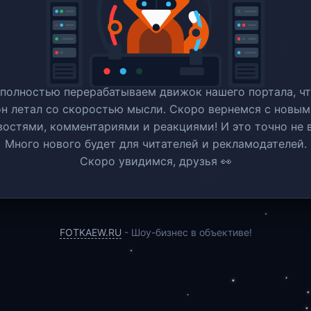
полностью перерабатываем движок нашего портала, ч
он летал со скоростью мысли. Скоро вернемся c новым
востями, комментариями и реакциями! И это точно не в
Много нового будет для читателей и рекламодателей.
Скоро увидимся, друзья 👀
FOTKAEW.RU
- Шоу-бизнес в объективе!