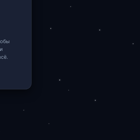
тобы
и
сё.