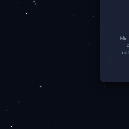
Мы 
но