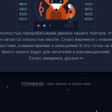
полностью перерабатываем движок нашего портала, ч
он летал со скоростью мысли. Скоро вернемся c новым
востями, комментариями и реакциями! И это точно не в
Много нового будет для читателей и рекламодателей.
Скоро увидимся, друзья 👀
FOTKAEW.RU
- Шоу-бизнес в объективе!