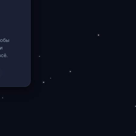
тобы
и
сё.