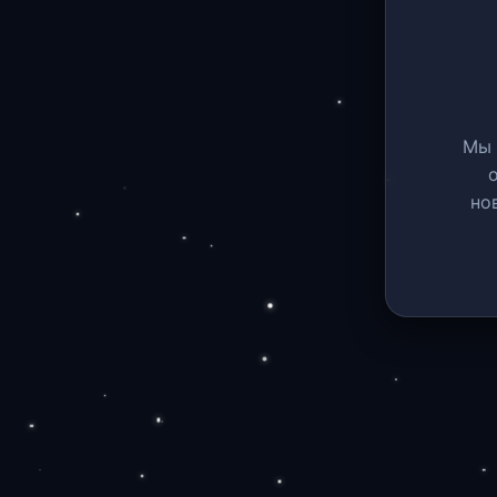
Мы 
но