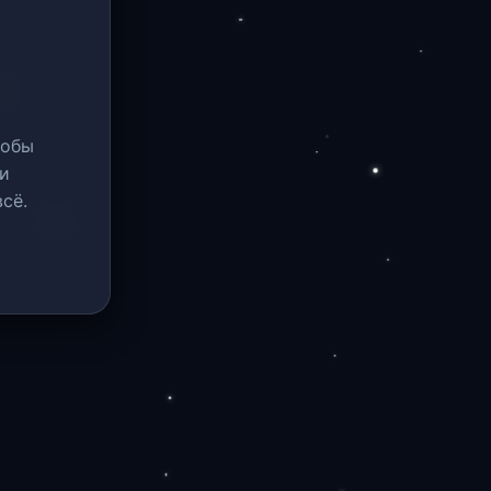
тобы
и
сё.