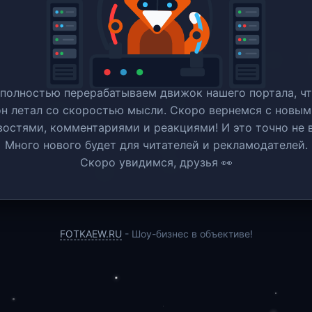
полностью перерабатываем движок нашего портала, ч
он летал со скоростью мысли. Скоро вернемся c новым
востями, комментариями и реакциями! И это точно не в
Много нового будет для читателей и рекламодателей.
Скоро увидимся, друзья 👀
FOTKAEW.RU
- Шоу-бизнес в объективе!