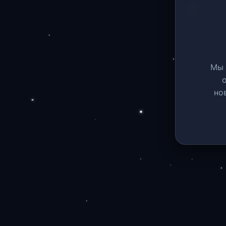
Мы 
но