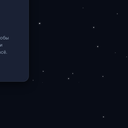
тобы
и
сё.