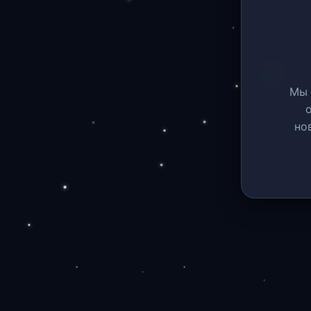
Мы 
но