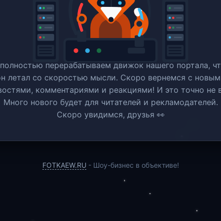
полностью перерабатываем движок нашего портала, ч
он летал со скоростью мысли. Скоро вернемся c новым
востями, комментариями и реакциями! И это точно не в
Много нового будет для читателей и рекламодателей.
Скоро увидимся, друзья 👀
FOTKAEW.RU
- Шоу-бизнес в объективе!