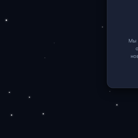
Мы 
но