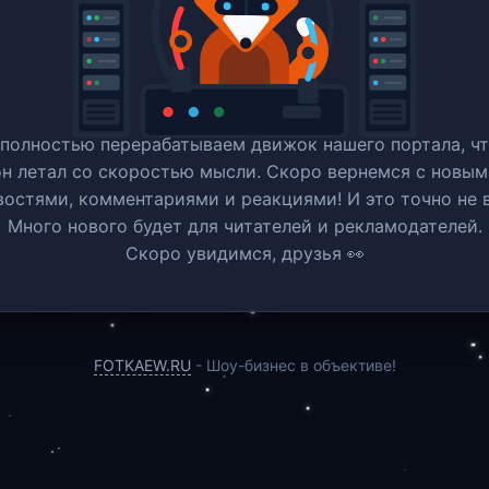
полностью перерабатываем движок нашего портала, ч
он летал со скоростью мысли. Скоро вернемся c новым
востями, комментариями и реакциями! И это точно не в
Много нового будет для читателей и рекламодателей.
Скоро увидимся, друзья 👀
FOTKAEW.RU
- Шоу-бизнес в объективе!