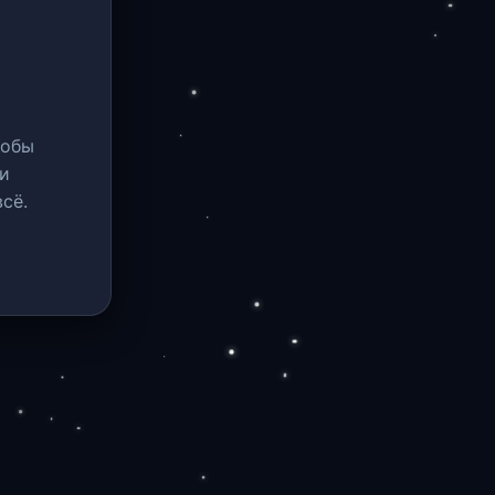
тобы
и
сё.