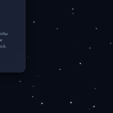
тобы
и
сё.