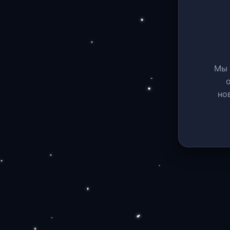
Мы 
но