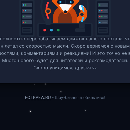
полностью перерабатываем движок нашего портала, ч
он летал со скоростью мысли. Скоро вернемся c новым
востями, комментариями и реакциями! И это точно не в
Много нового будет для читателей и рекламодателей.
Скоро увидимся, друзья 👀
FOTKAEW.RU
- Шоу-бизнес в объективе!