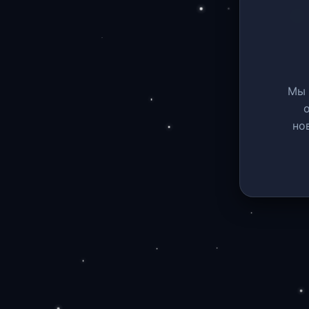
Мы 
но