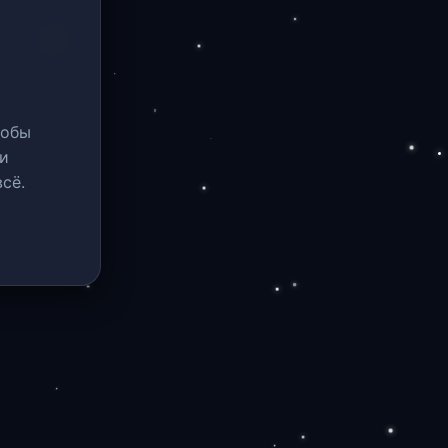
тобы
и
сё.