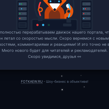
полностью перерабатываем движок нашего портала, ч
он летал со скоростью мысли. Скоро вернемся c новым
востями, комментариями и реакциями! И это точно не в
Много нового будет для читателей и рекламодателей.
Скоро увидимся, друзья 👀
FOTKAEW.RU
- Шоу-бизнес в объективе!