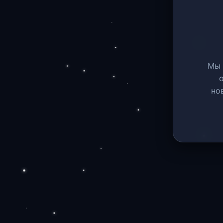
Мы 
но