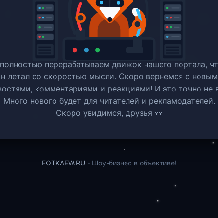
полностью перерабатываем движок нашего портала, ч
он летал со скоростью мысли. Скоро вернемся c новым
востями, комментариями и реакциями! И это точно не в
Много нового будет для читателей и рекламодателей.
Скоро увидимся, друзья 👀
FOTKAEW.RU
- Шоу-бизнес в объективе!