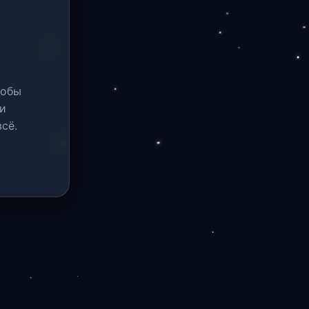
тобы
и
сё.