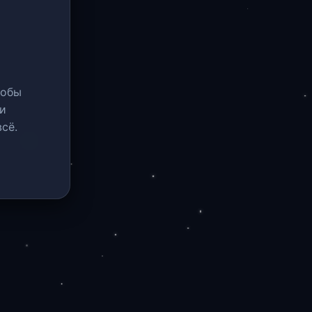
тобы
и
сё.