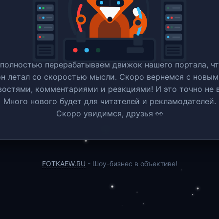
полностью перерабатываем движок нашего портала, ч
он летал со скоростью мысли. Скоро вернемся c новым
востями, комментариями и реакциями! И это точно не в
Много нового будет для читателей и рекламодателей.
Скоро увидимся, друзья 👀
FOTKAEW.RU
- Шоу-бизнес в объективе!