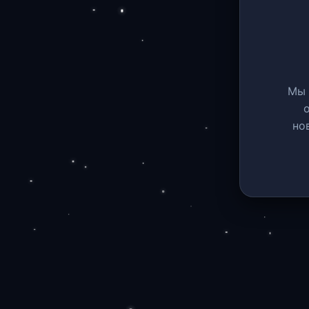
Мы 
но