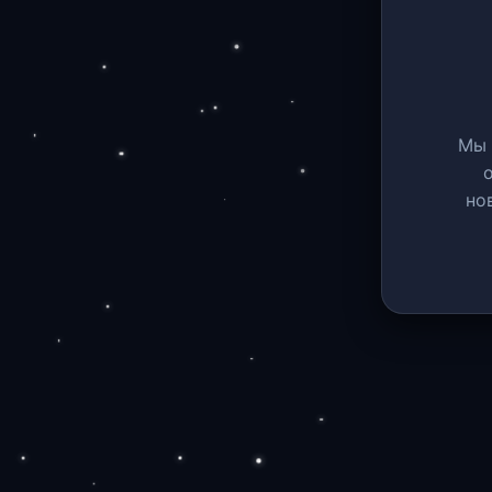
Мы 
но