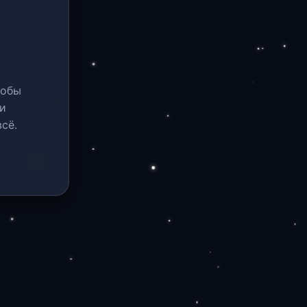
тобы
и
сё.