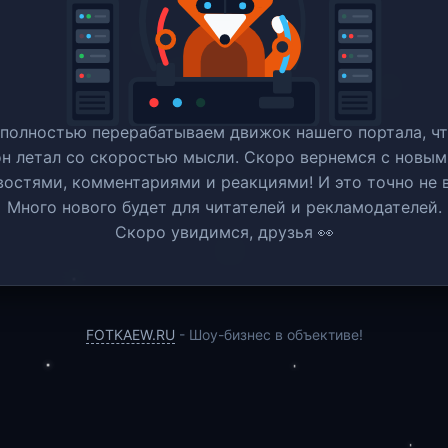
полностью перерабатываем движок нашего портала, ч
он летал со скоростью мысли. Скоро вернемся c новым
востями, комментариями и реакциями! И это точно не в
Много нового будет для читателей и рекламодателей.
Скоро увидимся, друзья 👀
FOTKAEW.RU
- Шоу-бизнес в объективе!