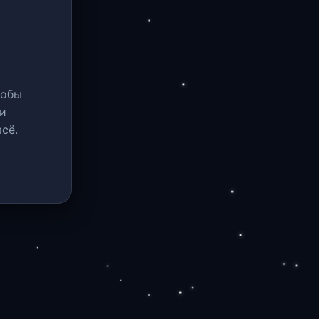
тобы
и
сё.