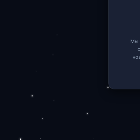
Мы 
но