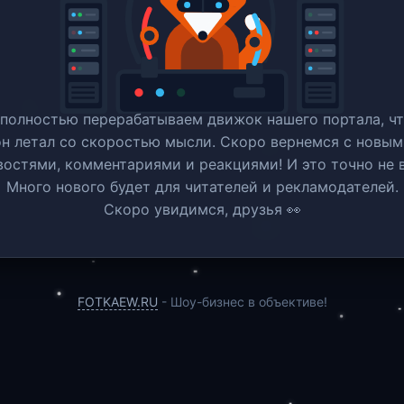
полностью перерабатываем движок нашего портала, ч
он летал со скоростью мысли. Скоро вернемся c новым
востями, комментариями и реакциями! И это точно не в
Много нового будет для читателей и рекламодателей.
Скоро увидимся, друзья 👀
FOTKAEW.RU
- Шоу-бизнес в объективе!