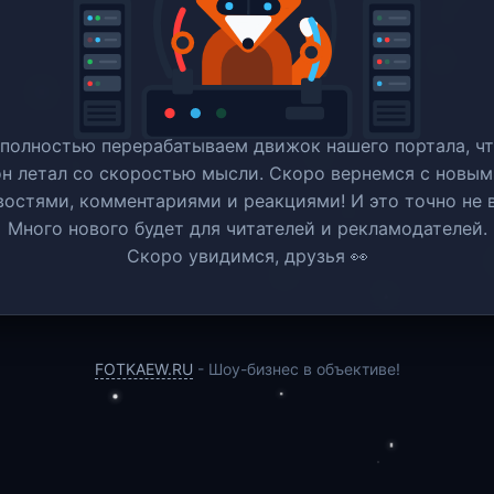
полностью перерабатываем движок нашего портала, ч
он летал со скоростью мысли. Скоро вернемся c новым
востями, комментариями и реакциями! И это точно не в
Много нового будет для читателей и рекламодателей.
Скоро увидимся, друзья 👀
FOTKAEW.RU
- Шоу-бизнес в объективе!