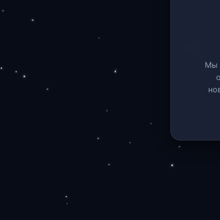
Мы 
но