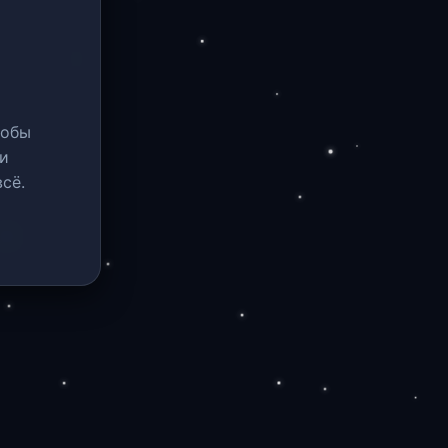
тобы
и
сё.